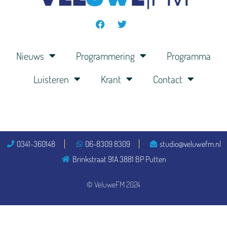
Nieuws
Programmering
Programma
Luisteren
Krant
Contact
0341-360148
06-8309 8309
studio@veluwefm.nl
Brinkstraat 91A 3881 BP Putten
© VeluweFM 2024