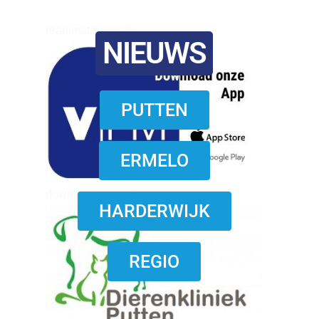
reanimatie ermelo
NIEUWS
PUTTEN
ERMELO
download onzze App
HARDERWIJK
REGIO