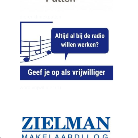
dierenkliniekputten
word vrijwilliger (1)