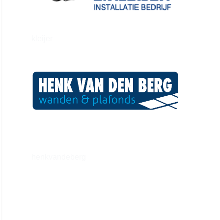
kleijer
henkvandeberg