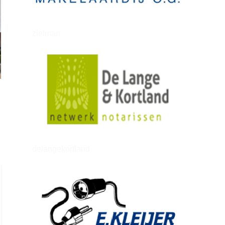
zielman
delangekortland