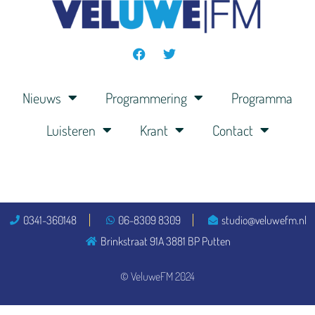
Nieuws
Programmering
Programma
Luisteren
Krant
Contact
0341-360148
06-8309 8309
studio@veluwefm.nl
Brinkstraat 91A 3881 BP Putten
© VeluweFM 2024