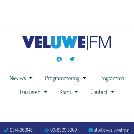
Nieuws
Programmering
Programma
Luisteren
Krant
Contact
0341-360148
06-8309 8309
studio@veluwefm.nl