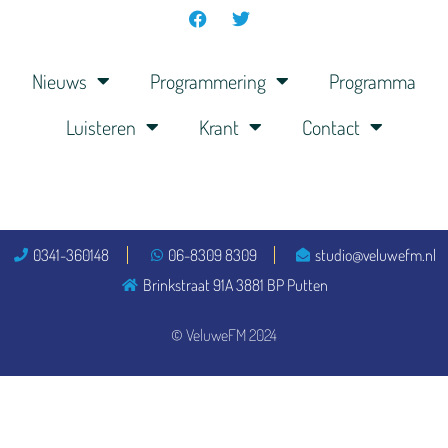
Nieuws
Programmering
Programma
Luisteren
Krant
Contact
0341-360148
06-8309 8309
studio@veluwefm.nl
Brinkstraat 91A 3881 BP Putten
© VeluweFM 2024