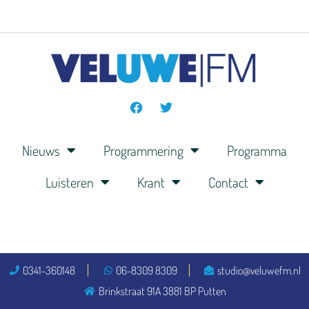
Nieuws
Programmering
Programma
Luisteren
Krant
Contact
0341-360148
06-8309 8309
studio@veluwefm.nl
Brinkstraat 91A 3881 BP Putten