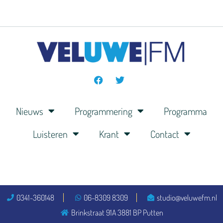
Nieuws
Programmering
Programma
Luisteren
Krant
Contact
0341-360148
06-8309 8309
studio@veluwefm.nl
Brinkstraat 91A 3881 BP Putten