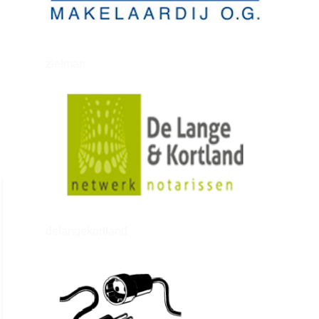
zielman
delangekortland