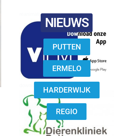
reanimatie ermelo
NIEUWS
PUTTEN
ERMELO
download onzze App
HARDERWIJK
REGIO