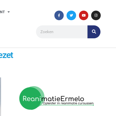
ANT
ezet