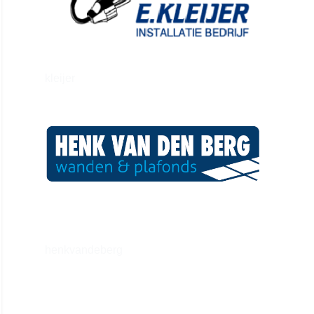
kleijer
henkvandeberg