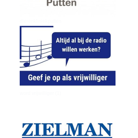
dierenkliniekputten
word vrijwilliger (1)