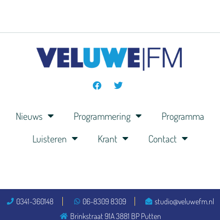
Nieuws
Programmering
Programma
Luisteren
Krant
Contact
0341-360148
06-8309 8309
studio@veluwefm.nl
Brinkstraat 91A 3881 BP Putten