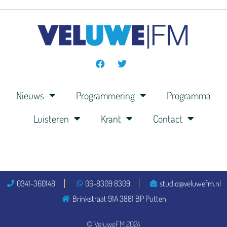
Nieuws
Programmering
Programma
Luisteren
Krant
Contact
0341-360148
06-8309 8309
studio@veluwefm.nl
Brinkstraat 91A 3881 BP Putten
© VeluweFM 2024