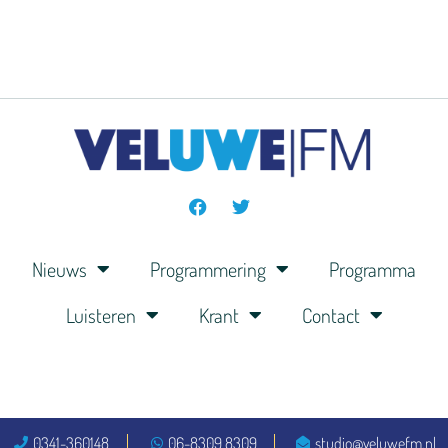
Nieuws
Programmering
Programma
Luisteren
Krant
Contact
0341-360148
06-8309 8309
studio@veluwefm.nl