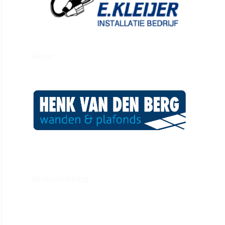
kleijer
henkvandeberg