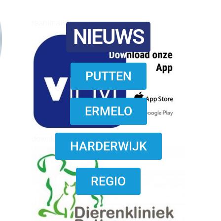
reanimatie ermelo
NIEUWS
PUTTEN
ERMELO
download onzze App
HARDERWIJK
REGIO