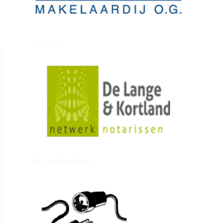
zielman
delangekortland