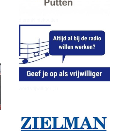
dierenkliniekputten
word vrijwilliger (1)