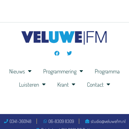
Nieuws
Programmering
Programma
Luisteren
Krant
Contact
0341-360148
06-8309 8309
studio@veluwefm.nl