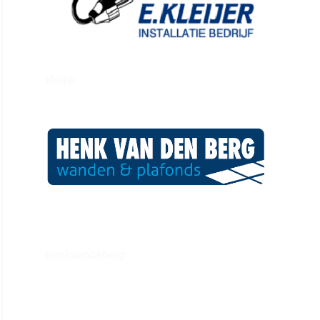
kleijer
henkvandeberg