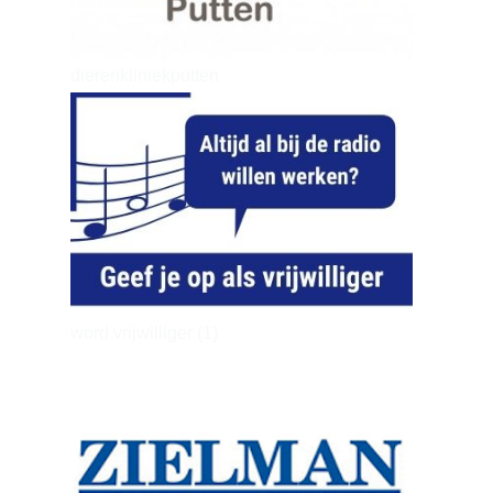
dierenkliniekputten
word vrijwilliger (1)