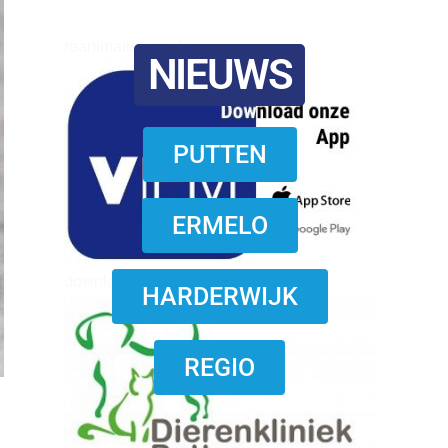
reanimatie ermelo
NIEUWS
PUTTEN
ERMELO
download onzze App
HARDERWIJK
REGIO