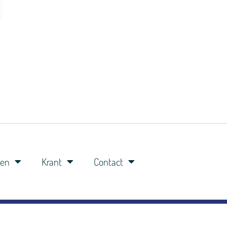
ren
Krant
Contact
0341-360148
06-8309 8309
studio@veluwefm.nl