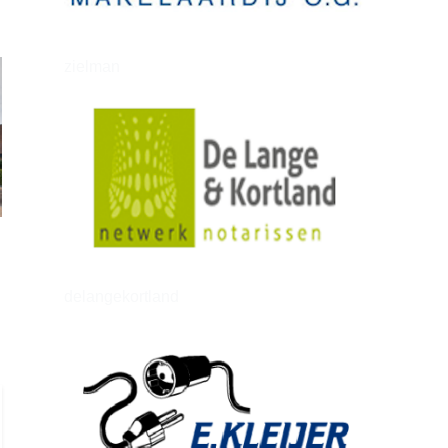
zielman
delangekortland