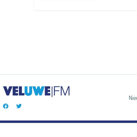
Ni
© VeluweFM 2024