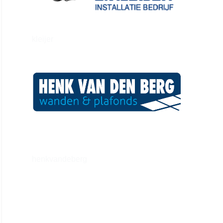
kleijer
henkvandeberg