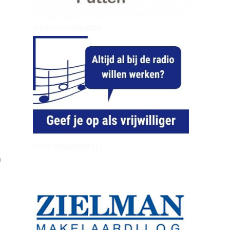
dierenkliniekputten
word vrijwilliger (1)
n