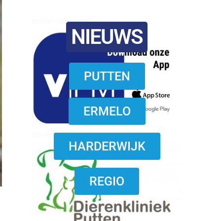
reanimatie ermelo
NIEUWS
PUTTEN
ERMELO
download onzze App
HARDERWIJK
REGIO