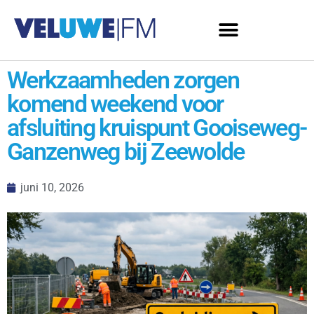
Werkzaamheden zorgen
komend weekend voor
afsluiting kruispunt Gooiseweg-
Ganzenweg bij Zeewolde
juni 10, 2026