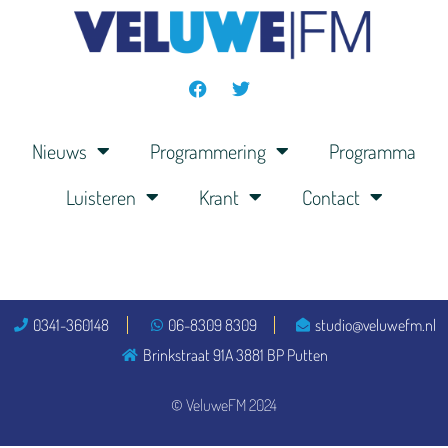
Nieuws
Programmering
Programma
Luisteren
Krant
Contact
0341-360148
06-8309 8309
studio@veluwefm.nl
Brinkstraat 91A 3881 BP Putten
© VeluweFM 2024