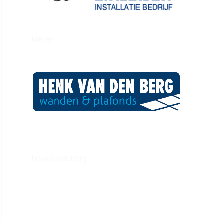
kleijer
henkvandeberg