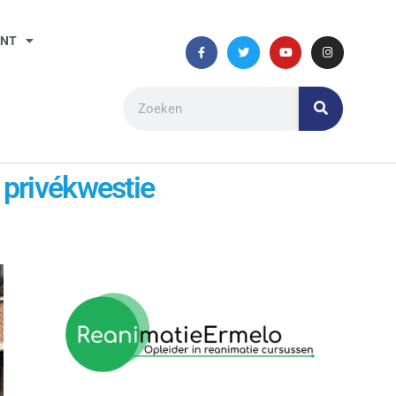
ANT
 privékwestie