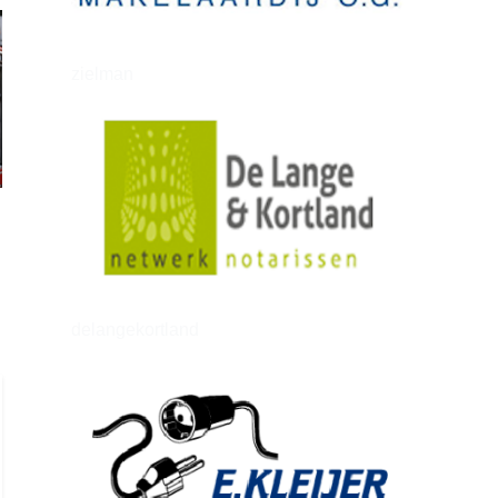
zielman
delangekortland