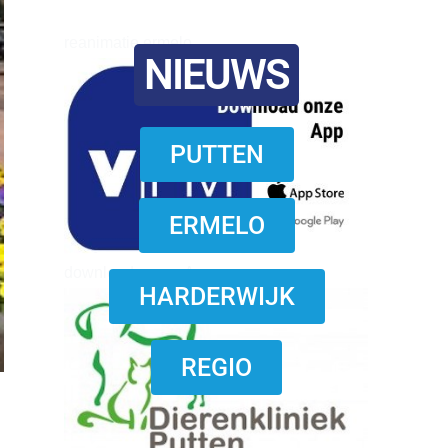
reanimatie ermelo
NIEUWS
PUTTEN
ERMELO
download onzze App
HARDERWIJK
REGIO