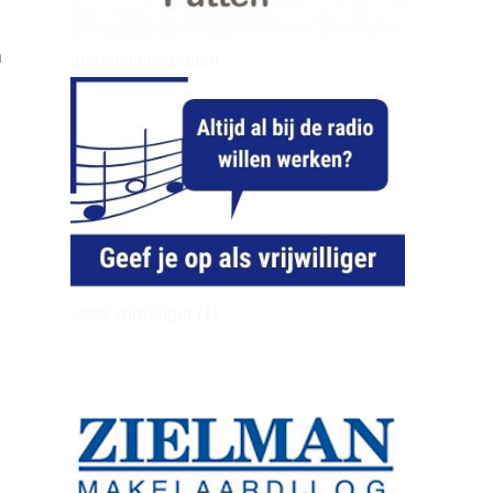
n
dierenkliniekputten
word vrijwilliger (1)