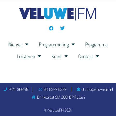
Nieuws
Programmering
Programma
Luisteren
Krant
Contact
0341-360148
06-8309 8309
studio@veluwefm.nl
Brinkstraat 91A 3881 BP Putten
© VeluweFM 2024