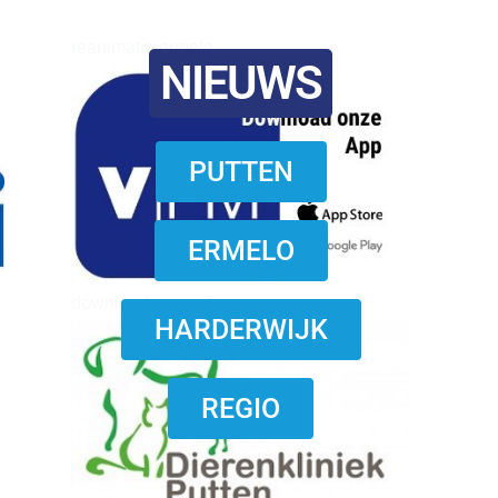
reanimatie ermelo
NIEUWS
PUTTEN
ERMELO
download onzze App
HARDERWIJK
REGIO