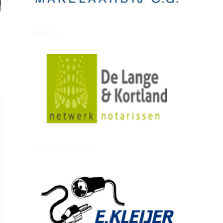
zielman
delangekortland