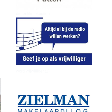
dierenkliniekputten
word vrijwilliger (1)