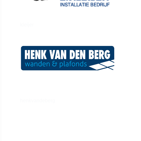
kleijer
henkvandeberg