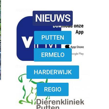
reanimatie ermelo
NIEUWS
PUTTEN
ERMELO
download onzze App
HARDERWIJK
REGIO