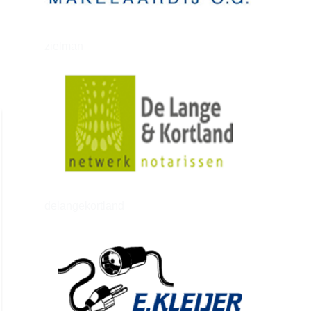
zielman
delangekortland