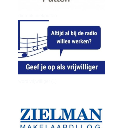
dierenkliniekputten
word vrijwilliger (1)