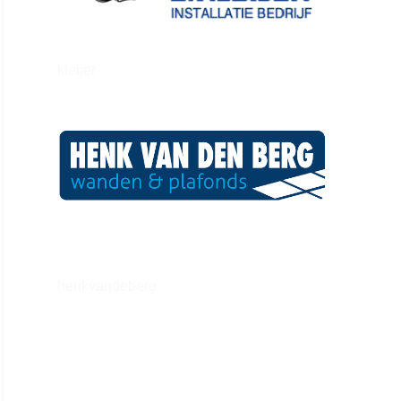
kleijer
henkvandeberg