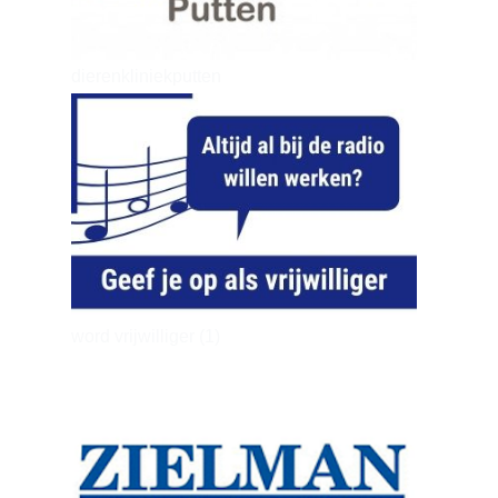
dierenkliniekputten
word vrijwilliger (1)