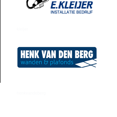
kleijer
henkvandeberg