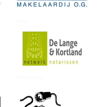
n
zielman
delangekortland