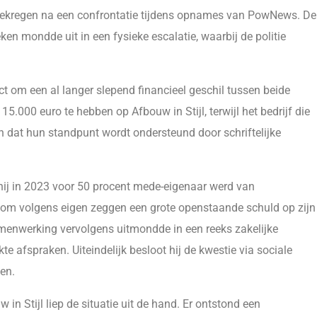
ht gekregen na een confrontatie tijdens opnames van PowNews. De
en mondde uit in een fysieke escalatie, waarbij de politie
t om een al langer slepend financieel geschil tussen beide
15.000 euro te hebben op Afbouw in Stijl, terwijl het bedrijf die
en dat hun standpunt wordt ondersteund door schriftelijke
ij in 2023 voor 50 procent mede-eigenaar werd van
t om volgens eigen zeggen een grote openstaande schuld op zijn
 samenwerking vervolgens uitmondde in een reeks zakelijke
te afspraken. Uiteindelijk besloot hij de kwestie via sociale
en.
 Stijl liep de situatie uit de hand. Er ontstond een