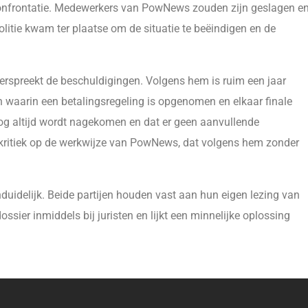
confrontatie. Medewerkers van PowNews zouden zijn geslagen e
olitie kwam ter plaatse om de situatie te beëindigen en de
rspreekt de beschuldigingen. Volgens hem is ruim een jaar
 waarin een betalingsregeling is opgenomen en elkaar finale
g nog altijd wordt nagekomen en dat er geen aanvullende
j kritiek op de werkwijze van PowNews, dat volgens hem zonder
onduidelijk. Beide partijen houden vast aan hun eigen lezing van
sier inmiddels bij juristen en lijkt een minnelijke oplossing