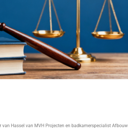
sper van Hassel van MVH Projecten en badkamerspecialist Afbouw