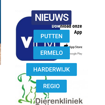
reanimatie ermelo
NIEUWS
PUTTEN
ERMELO
download onzze App
HARDERWIJK
REGIO