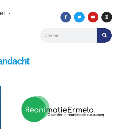
ANT
aandacht