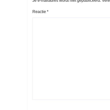
Je e-mailadres wordt niet gepubliceerd.
Vere
Reactie
*