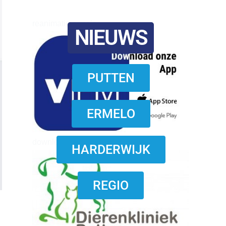
reanimatie ermelo
NIEUWS
PUTTEN
ERMELO
download onzze App
HARDERWIJK
REGIO