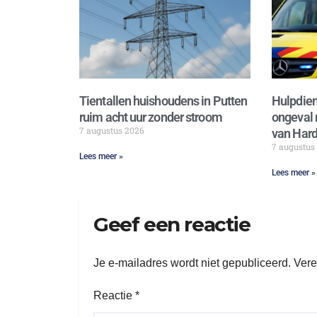
Tientallen huishoudens in Putten
Hulpdien
ruim acht uur zonder stroom
ongeval 
7 augustus 2026
van Hard
7 augustus
Lees meer »
Lees meer »
Geef een reactie
Je e-mailadres wordt niet gepubliceerd.
Vere
Reactie
*