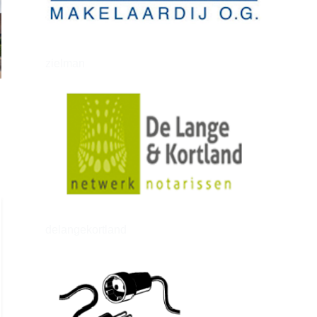
zielman
delangekortland