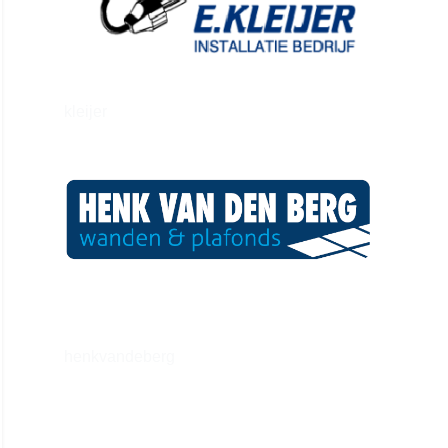
kleijer
henkvandeberg