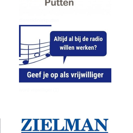
dierenkliniekputten
word vrijwilliger (1)