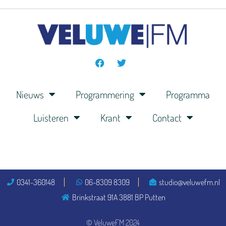
Nieuws
Programmering
Programma
Luisteren
Krant
Contact
0341-360148
06-8309 8309
studio@veluwefm.nl
Brinkstraat 91A 3881 BP Putten
© VeluweFM 2024