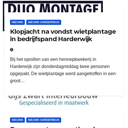
henkvandeberg
NIEUWS
NIEUWS HARDERWIJK
Klopjacht na vondst wietplantage
in bedrijfspand Harderwijk
23 FEBRUARI 2018
duo montage
Bij het oprollen van een hennepkwekerij in
Harderwijk zijn donderdagmiddag twee personen
opgepakt. De wietplantage werd aangetroffen in een
groot…
NIEUWS
NIEUWS HARDERWIJK
gijs zwart interieurbouw