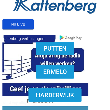
NU LIVE
kattenberg verhuizingen
PUTTEN
download onzze App
ERMELO
HARDERWIJK
word vrijwilliger (1)