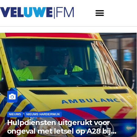
NIEUWS
NIEUWS PUTTEN
Werkzaamheden rotonde N
bij Putten vandaag van start