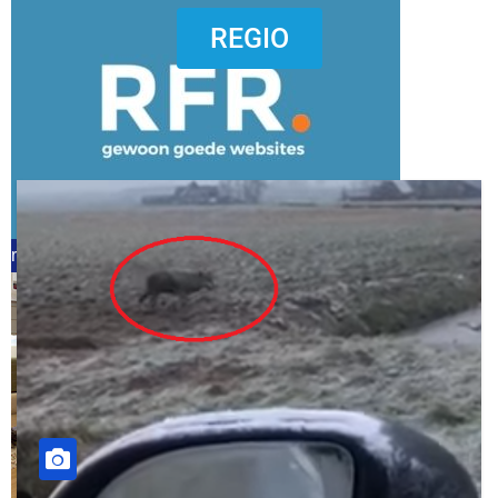
dierenkliniekputten
REGIO
refreshed webdesign putten
word vrijwilliger (1)