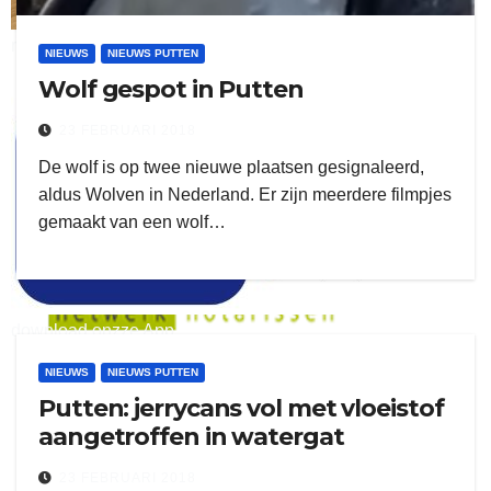
ruitengaparket
NIEUWS
NIEUWS PUTTEN
Wolf gespot in Putten
zielman
23 FEBRUARI 2018
De wolf is op twee nieuwe plaatsen gesignaleerd,
aldus Wolven in Nederland. Er zijn meerdere filmpjes
gemaakt van een wolf…
download onzze App
NIEUWS
NIEUWS PUTTEN
delangekortland
Putten: jerrycans vol met vloeistof
aangetroffen in watergat
23 FEBRUARI 2018