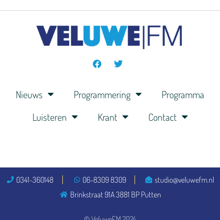
Nieuws
Programmering
Programma
Luisteren
Krant
Contact
0341-360148
06-8309 8309
studio@veluwefm.nl
Brinkstraat 91A 3881 BP Putten
© VeluweFM 2024