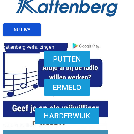
NU LIVE
kattenberg verhuizingen
PUTTEN
download onzze App
ERMELO
HARDERWIJK
word vrijwilliger (1)