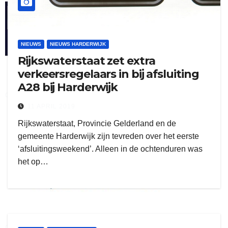
henkvandeberg
NIEUWS
NIEUWS HARDERWIJK
Rijkswaterstaat zet extra
verkeersregelaars in bij afsluiting
A28 bij Harderwijk
duo montage
11 APRIL 2019
Rijkswaterstaat, Provincie Gelderland en de
gemeente Harderwijk zijn tevreden over het eerste
‘afsluitingsweekend’. Alleen in de ochtenduren was
het op…
gijs zwart interieurbouw