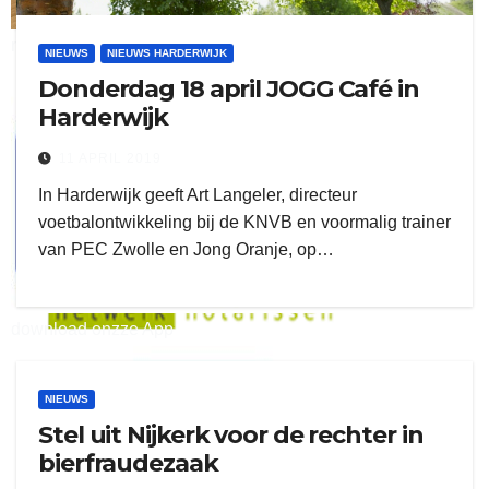
ruitengaparket
NIEUWS
NIEUWS HARDERWIJK
Donderdag 18 april JOGG Café in
zielman
Harderwijk
11 APRIL 2019
In Harderwijk geeft Art Langeler, directeur
voetbalontwikkeling bij de KNVB en voormalig trainer
van PEC Zwolle en Jong Oranje, op…
download onzze App
delangekortland
NIEUWS
Stel uit Nijkerk voor de rechter in
bierfraudezaak