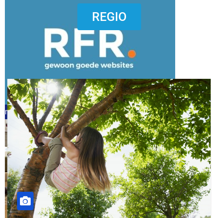
dierenkliniekputten
REGIO
refreshed webdesign putten
word vrijwilliger (1)