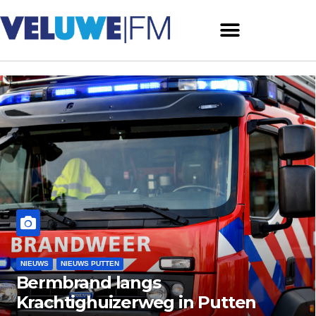
NIEUWS
NIEUWS ERMELO
Ermelo: bijeenkomst voor
ouderen met