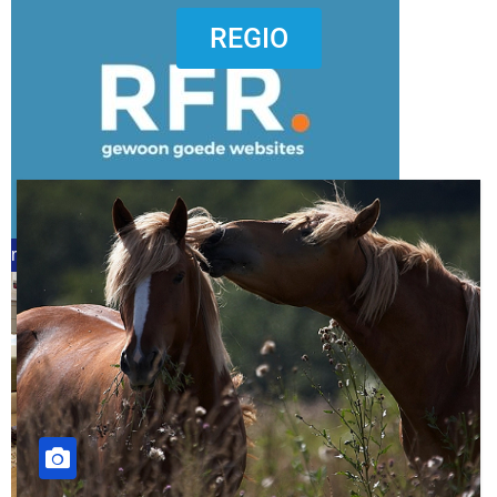
dierenkliniekputten
REGIO
refreshed webdesign putten
word vrijwilliger (1)