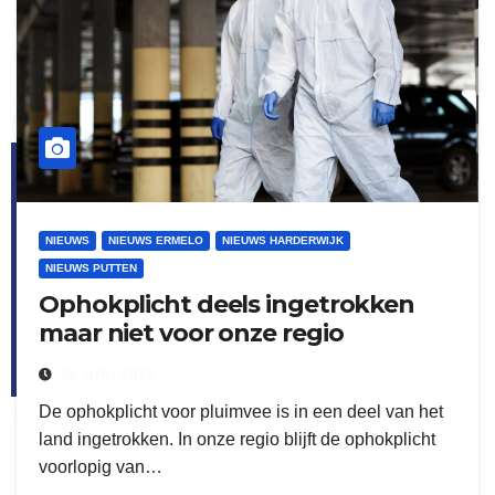
flitsmeister
kleijer
NIEUWS
NIEUWS ERMELO
NIEUWS HARDERWIJK
NIEUWS PUTTEN
Ophokplicht deels ingetrokken
maar niet voor onze regio
29 JUNI 2022
De ophokplicht voor pluimvee is in een deel van het
ook adverteren
land ingetrokken. In onze regio blijft de ophokplicht
voorlopig van…