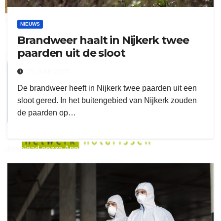
ruitengaparket
NIEUWS
Brandweer haalt in Nijkerk twee
zielman
paarden uit de sloot
29 JUNI 2022
De brandweer heeft in Nijkerk twee paarden uit een
sloot gered. In het buitengebied van Nijkerk zouden
de paarden op…
download onzze App
delangekortland