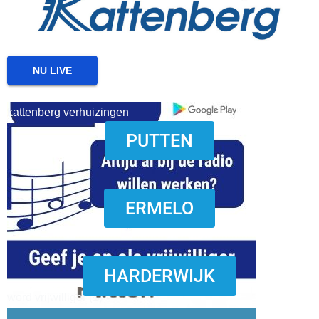
NU LIVE
kattenberg verhuizingen
PUTTEN
download onzze App
ERMELO
HARDERWIJK
word vrijwilliger (1)