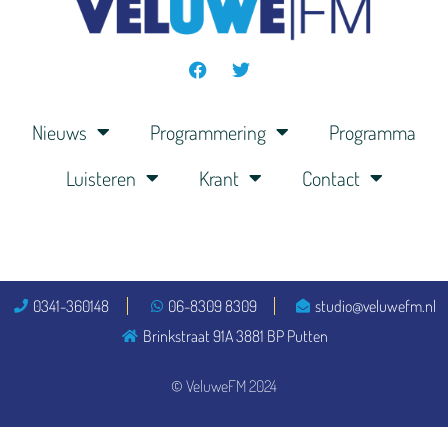
Nieuws
Programmering
Programma
Luisteren
Krant
Contact
0341-360148
06-8309 8309
studio@veluwefm.nl
Brinkstraat 91A 3881 BP Putten
© VeluweFM 2024