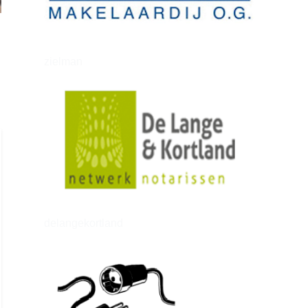
zielman
delangekortland