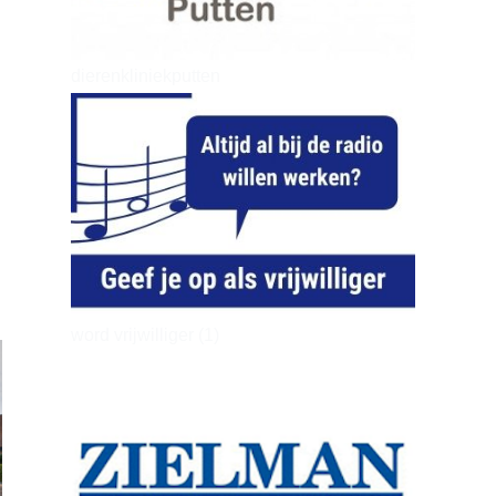
dierenkliniekputten
word vrijwilliger (1)