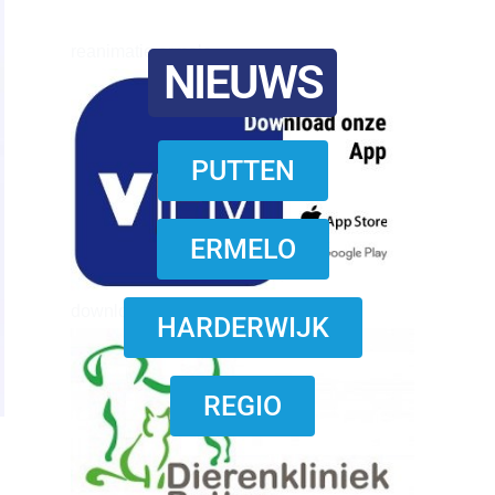
reanimatie ermelo
NIEUWS
PUTTEN
ERMELO
download onzze App
HARDERWIJK
REGIO