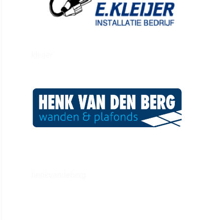
kleijer
henkvandeberg