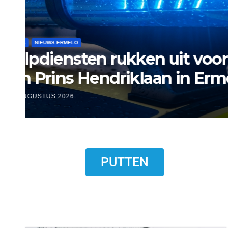
NIEUWS
NIEUWS ERMELO
NIEUWS HARDERWIJK
Museum Het Pakhuis E
Harderwijkse visser
6 AUGUSTUS 2026
PUTTEN