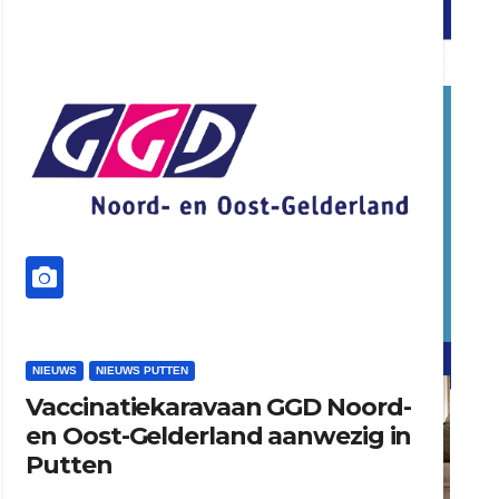
word vrijwilliger (1)
dierenkliniekputten
refreshed webdesign putten
NIEUWS
NIEUWS PUTTEN
Vaccinatiekaravaan GGD Noord-
word vrijwilliger (1)
en Oost-Gelderland aanwezig in
Putten