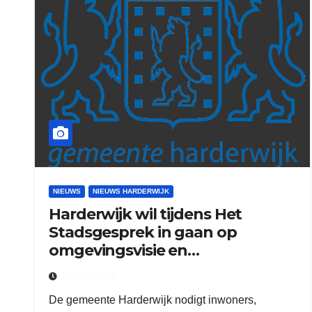
NIEUWS
NIEUWS HARDERWIJK
Harderwijk wil tijdens Het
Stadsgesprek in gaan op
omgevingsvisie en
omgevingsplan
8 JUNI 2022
De gemeente Harderwijk nodigt inwoners,