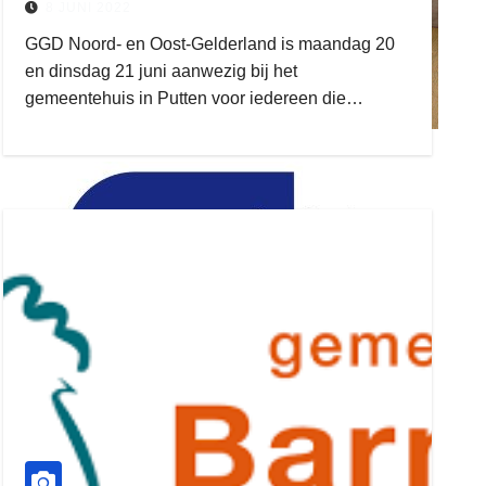
8 JUNI 2022
GGD Noord- en Oost-Gelderland is maandag 20
en dinsdag 21 juni aanwezig bij het
gemeentehuis in Putten voor iedereen die…
ruitengaparket
zielman
download onzze App
delangekortland