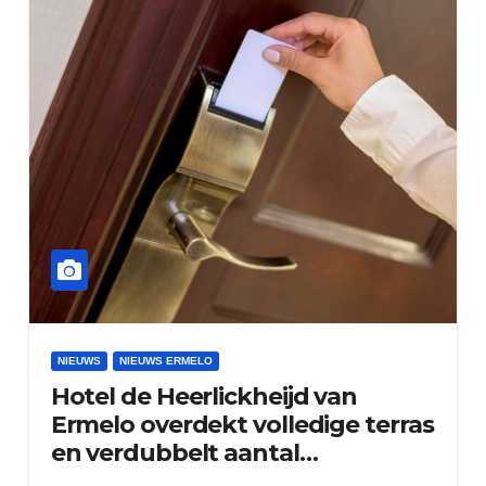
NIEUWS
NIEUWS ERMELO
Hotel de Heerlickheijd van
Ermelo overdekt volledige terras
en verdubbelt aantal
zitplaatsen