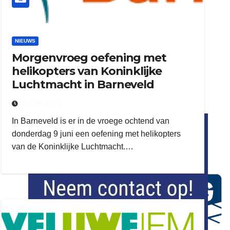
NIEUWS
Morgenvroeg oefening met
helikopters van Koninklijke
Luchtmacht in Barneveld
8 JUNI 2022
flitsmeister
In Barneveld is er in de vroege ochtend van
kleijer
donderdag 9 juni een oefening met helikopters
van de Koninklijke Luchtmacht.…