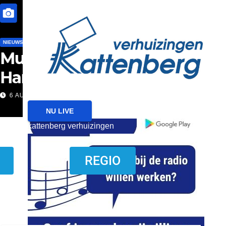
reanimatie ermelo
NIEUWS
NIEUWS HARDERWIJK
Harderwijk wil lokale f
met nieuw evenemente
6 AUGUSTUS 2026
NU LIVE
kattenberg verhuizingen
download onzze App
REGIO