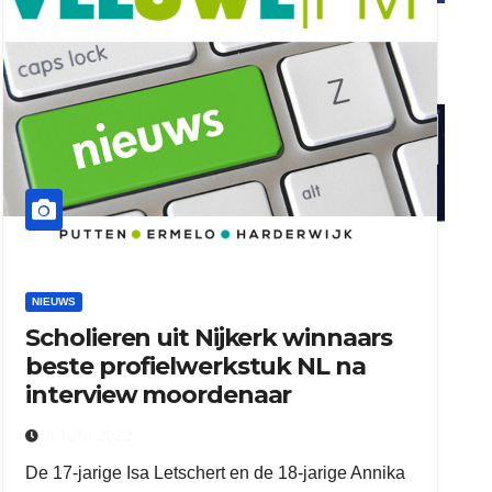
ook adverteren
henkvandeberg
duo montage
NIEUWS
Scholieren uit Nijkerk winnaars
beste profielwerkstuk NL na
interview moordenaar
8 JUNI 2022
De 17-jarige Isa Letschert en de 18-jarige Annika