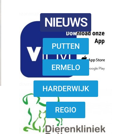
reanimatie ermelo
NIEUWS
PUTTEN
ERMELO
download onzze App
HARDERWIJK
REGIO