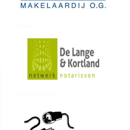
zielman
delangekortland