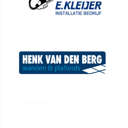
kleijer
henkvandeberg