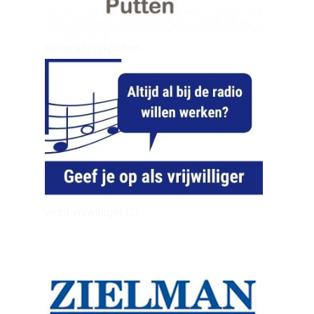
dierenkliniekputten
word vrijwilliger (1)