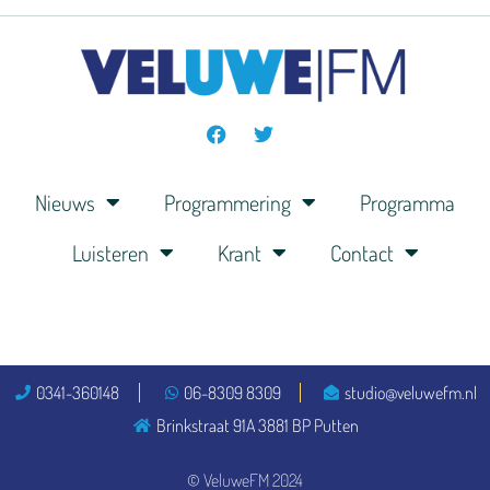
Nieuws
Programmering
Programma
Luisteren
Krant
Contact
0341-360148
06-8309 8309
studio@veluwefm.nl
Brinkstraat 91A 3881 BP Putten
© VeluweFM 2024