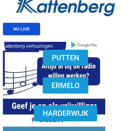
NU LIVE
kattenberg verhuizingen
PUTTEN
download onzze App
ERMELO
HARDERWIJK
word vrijwilliger (1)