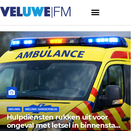
NIEUWS
NIEUWS ERMELO
voor
Gemeente Ermelo wijst b
nenstad
vishandel af: standplaats