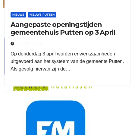
ruitengaparket
NIEUWS
NIEUWS PUTTEN
Aangepaste openingstijden
zielman
gemeentehuis Putten op 3 April
1 APRIL 2025
Op donderdag 3 april worden er werkzaamheden
uitgevoerd aan het systeem van de gemeente Putten.
Als gevolg hiervan zijn de…
download onzze App
delangekortland