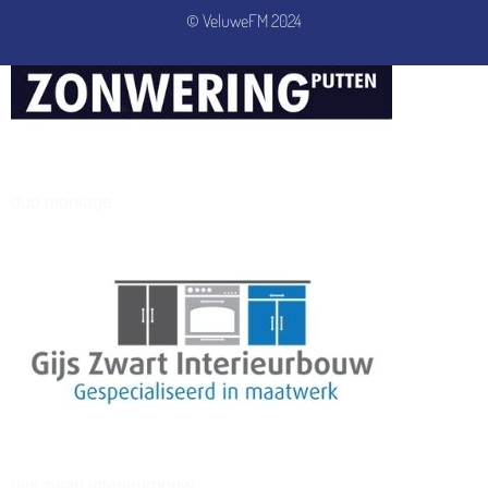
© VeluweFM 2024
henkvandeberg
duo montage
gijs zwart interieurbouw