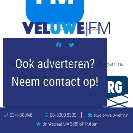
flitsmeister
kleijer
Nieuws
Programmering
Programma
Luisteren
Krant
Contact
ook adverteren
0341-360148
06-8309 8309
studio@veluwefm.nl
Brinkstraat 91A 3881 BP Putten