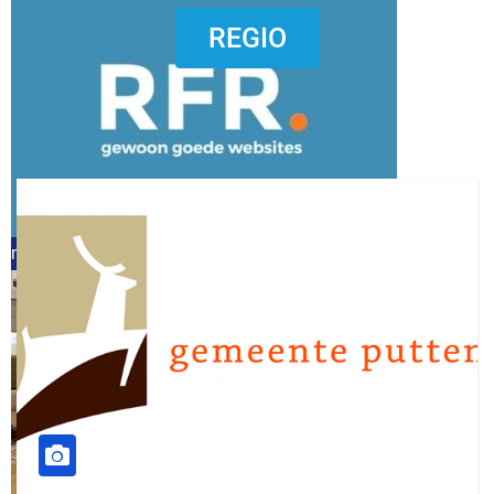
dierenkliniekputten
REGIO
refreshed webdesign putten
word vrijwilliger (1)