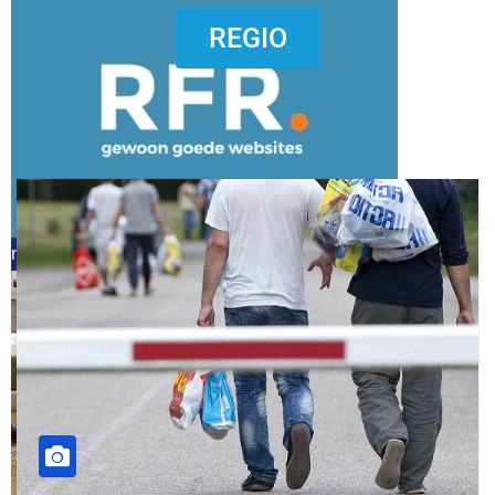
dierenkliniekputten
REGIO
refreshed webdesign putten
word vrijwilliger (1)