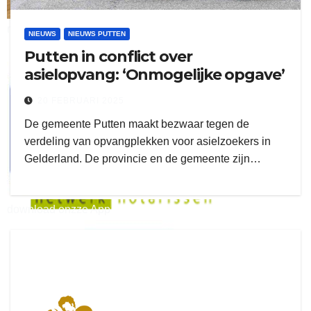
ruitengaparket
NIEUWS
NIEUWS PUTTEN
Putten in conflict over
zielman
asielopvang: ‘Onmogelijke opgave’
20 FEBRUARI 2025
De gemeente Putten maakt bezwaar tegen de
verdeling van opvangplekken voor asielzoekers in
Gelderland. De provincie en de gemeente zijn…
download onzze App
delangekortland