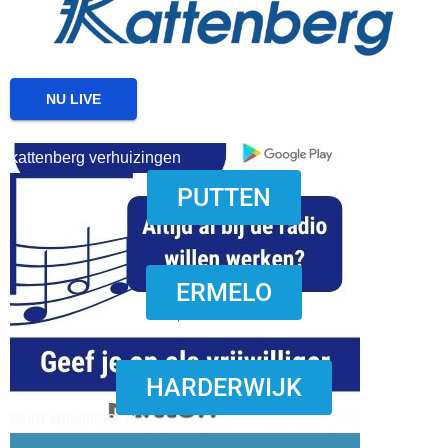
NU LIVE
kattenberg verhuizingen
PUTTEN
download onzze App
ERMELO
HARDERWIJK
word vrijwilliger (1)