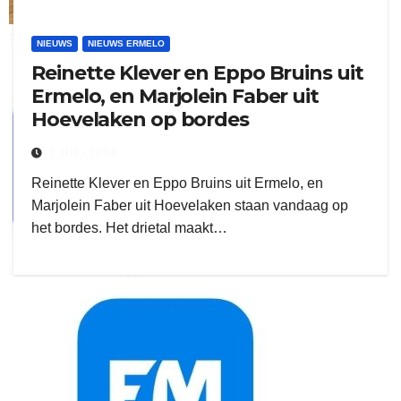
ruitengaparket
NIEUWS
NIEUWS ERMELO
Reinette Klever en Eppo Bruins uit
zielman
Ermelo, en Marjolein Faber uit
Hoevelaken op bordes
2 JULI 2024
Reinette Klever en Eppo Bruins uit Ermelo, en
Marjolein Faber uit Hoevelaken staan vandaag op
het bordes. Het drietal maakt…
download onzze App
delangekortland