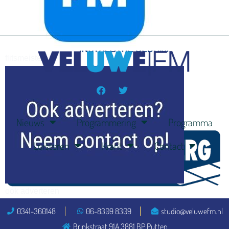
flitsmeister
kleijer
Nieuws
Programmering
Programma
Luisteren
Krant
Contact
ook adverteren
0341-360148
06-8309 8309
studio@veluwefm.nl
Brinkstraat 91A 3881 BP Putten