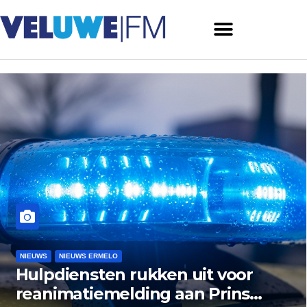
NIEUWS
NIEUWS ERMELO
 rukken uit voor
Museum Het 
lding aan Prins
zoekt nazate