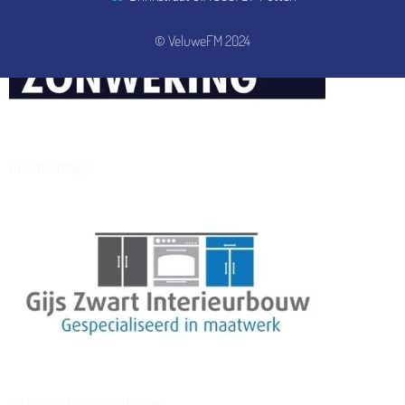
© VeluweFM 2024
henkvandeberg
duo montage
gijs zwart interieurbouw