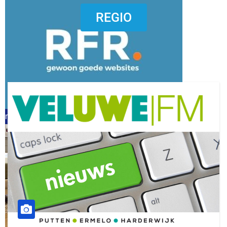
dierenkliniekputten
REGIO
refreshed webdesign putten
word vrijwilliger (1)