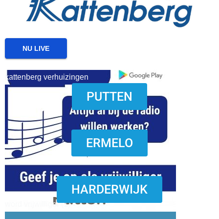
NU LIVE
kattenberg verhuizingen
PUTTEN
download onzze App
ERMELO
HARDERWIJK
word vrijwilliger (1)