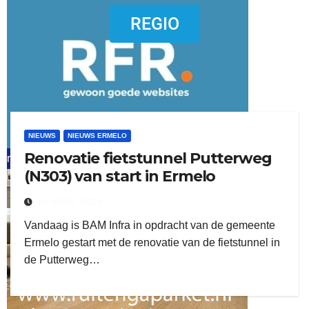
dierenkliniekputten
REGIO
NIEUWS
NIEUWS ERMELO
Renovatie fietstunnel Putterweg
refreshed webdesign putten
(N303) van start in Ermelo
word vrijwilliger (1)
18 APRIL 2025
Vandaag is BAM Infra in opdracht van de gemeente
Ermelo gestart met de renovatie van de fietstunnel in
de Putterweg…