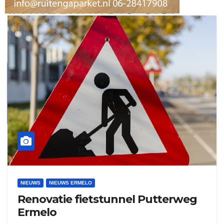
ruitengaparket
zielman
download onzze App
delangekortland
NIEUWS
NIEUWS ERMELO
Renovatie fietstunnel Putterweg
Ermelo