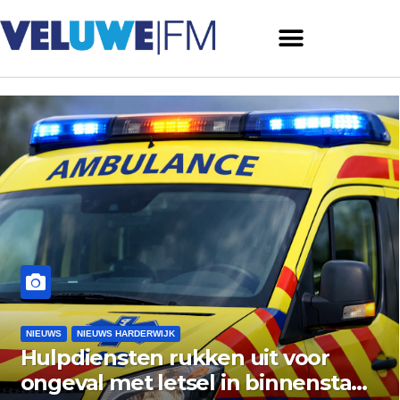
NIEUWS
NIEUWS ERMELO
it voor
Gemeente Ermelo wijs
binnenstad
vishandel af: standpla