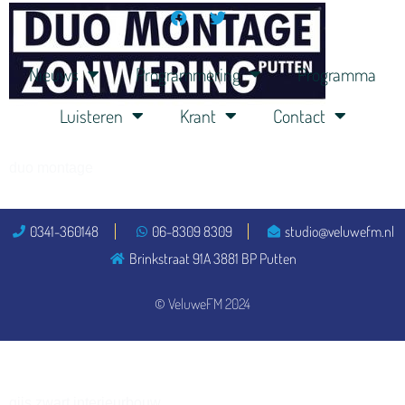
henkvandeberg
Nieuws
Programmering
Programma
Luisteren
Krant
Contact
duo montage
0341-360148
06-8309 8309
studio@veluwefm.nl
Brinkstraat 91A 3881 BP Putten
© VeluweFM 2024
gijs zwart interieurbouw