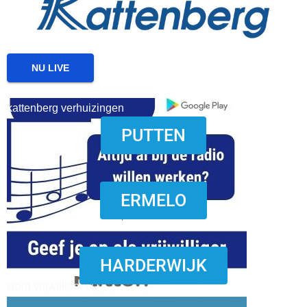
NU LIVE
kattenberg verhuizingen
PUTTEN
download onzze App
ERMELO
HARDERWIJK
word vrijwilliger (1)