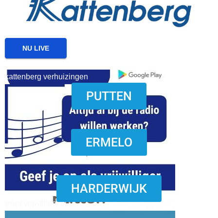
NU LIVE
kattenberg verhuizingen
PUTTEN
download onzze App
ERMELO
HARDERWIJK
word vrijwilliger (1)