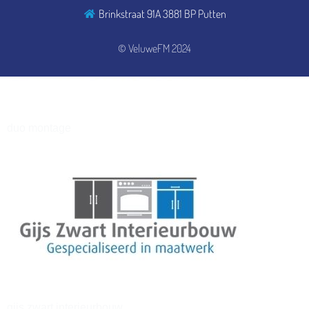
Brinkstraat 91A 3881 BP Putten
henkvandeberg
© VeluweFM 2024
duo montage
gijs zwart interieurbouw