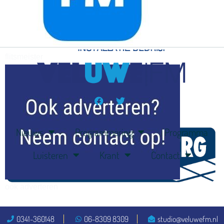
flitsmeister
kleijer
Nieuws
Programmering
Programma
Luisteren
Krant
Contact
ook adverteren
0341-360148
06-8309 8309
studio@veluwefm.nl