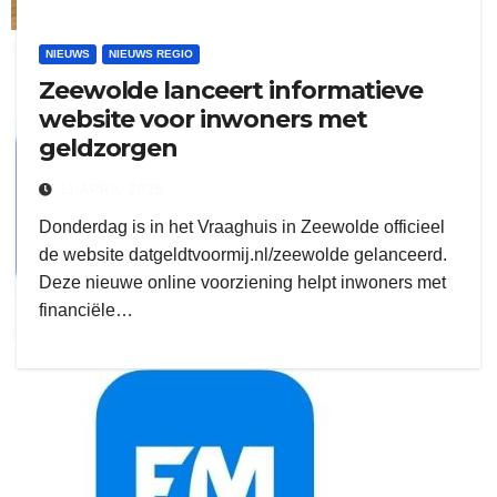
ruitengaparket
NIEUWS
NIEUWS REGIO
Zeewolde lanceert informatieve
zielman
website voor inwoners met
geldzorgen
11 APRIL 2025
Donderdag is in het Vraaghuis in Zeewolde officieel
de website datgeldtvoormij.nl/zeewolde gelanceerd.
Deze nieuwe online voorziening helpt inwoners met
financiële…
download onzze App
delangekortland