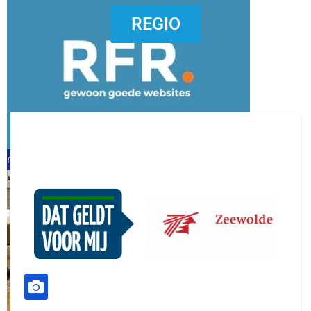
dierenkliniekputten
REGIO
refreshed webdesign putten
word vrijwilliger (1)