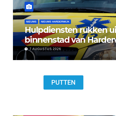
NIEUWS
NIEUWS ERMELO
Gemeente Ermelo wijst 
standplaats op Markt s
7 AUGUSTUS 2026
PUTTEN