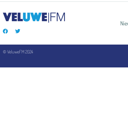
Ni
© VeluweFM 2024