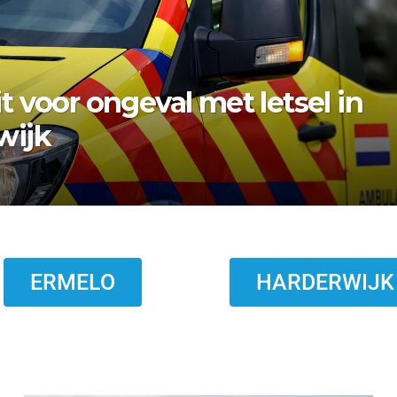
bezwaar vishandel af:
topt eind 2026
ERMELO
HARDERWIJK