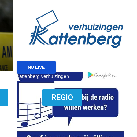
reanimatie ermelo
NIEUWS
NIEUWS ERMELO
Brand gemeld bij zorgin
Ermelo
7 AUGUSTUS 2026
NU LIVE
kattenberg verhuizingen
download onzze App
REGIO