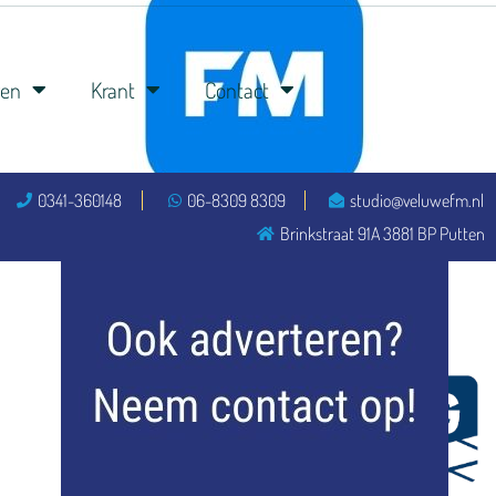
ren
Krant
Contact
0341-360148
06-8309 8309
studio@veluwefm.nl
flitsmeister
Brinkstraat 91A 3881 BP Putten
kleijer