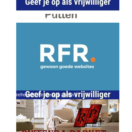
word vrijwilliger (1)
dierenkliniekputten
refreshed webdesign putten
word vrijwilliger (1)