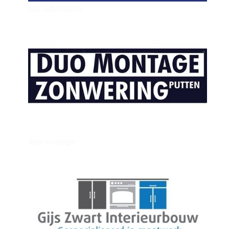
ook adverteren
henkvandeberg
duo montage