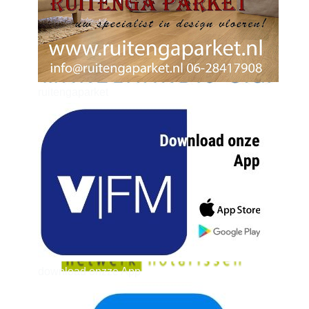
ruitengaparket
zielman
download onzze App
delangekortland