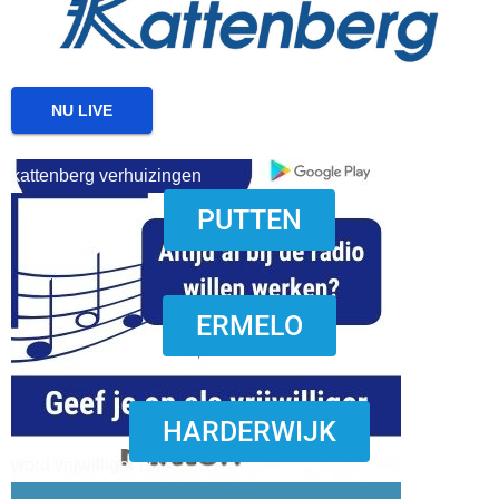
NU LIVE
kattenberg verhuizingen
PUTTEN
download onzze App
ERMELO
HARDERWIJK
word vrijwilliger (1)