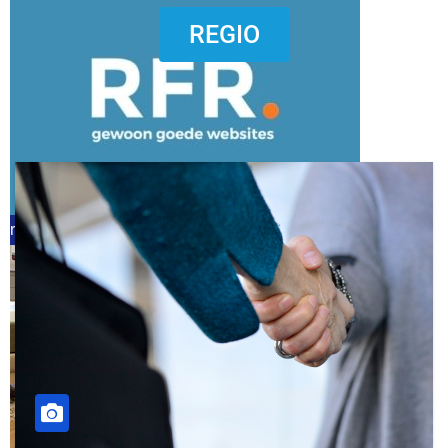
dierenkliniekputten
REGIO
refreshed webdesign putten
word vrijwilliger (1)