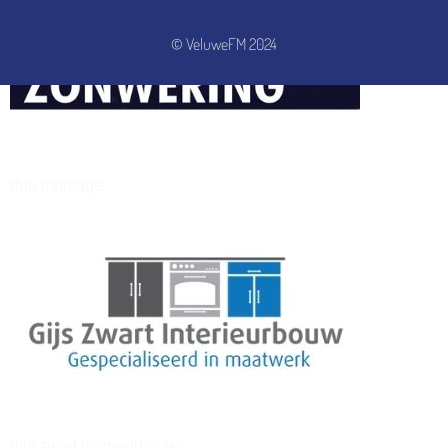
© VeluweFM 2024
henkvandeberg
duo montage
gijs zwart interieurbouw