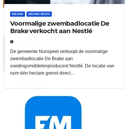
ruitengaparket
NIEUWS
NIEUWS REGIO
Voormalige zwembadlocatie De
zielman
Brake verkocht aan Nestlé
10 JULI 2025
De gemeente Nunspeet verkoopt de voormalige
zwembadlocatie De Brake aan
voedingsmiddelenproducent Nestlé. De locatie van
ruim één hectare grenst direct…
download onzze App
delangekortland