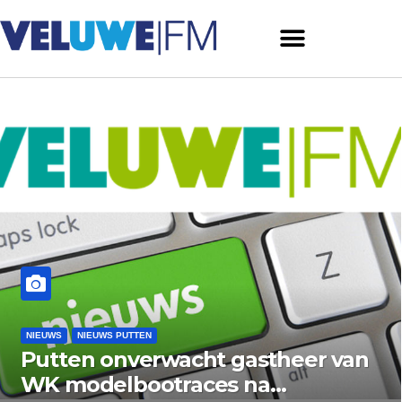
NIEUWS
NIEUWS PUTTEN
t gastheer van
Bermbrand langs
es na
Krachtighuizerweg