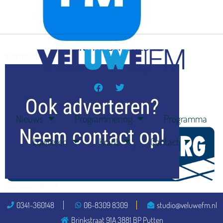
flitsmeister
kleijer
Nieuws
Programmering
Programma
Luisteren
Krant
Contact
ook adverteren
0341-360148
06-8309 8309
studio@veluwefm.nl
Brinkstraat 91A 3881 BP Putten