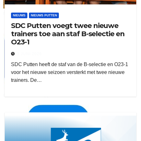
ruitengaparket
NIEUWS
NIEUWS PUTTEN
SDC Putten voegt twee nieuwe
zielman
trainers toe aan staf B-selectie en
O23-1
3 JUNI 2026
SDC Putten heeft de staf van de B-selectie en O23-1
voor het nieuwe seizoen versterkt met twee nieuwe
trainers. De…
download onzze App
delangekortland