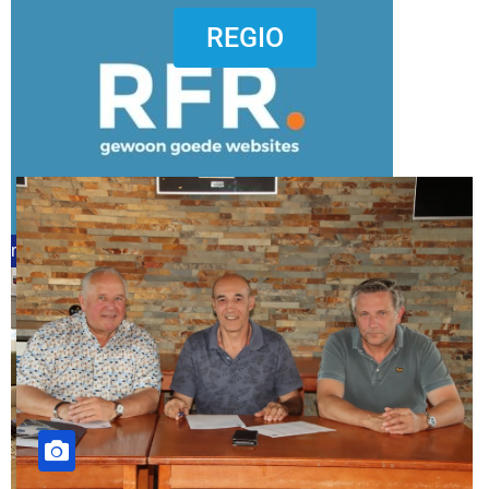
dierenkliniekputten
REGIO
refreshed webdesign putten
word vrijwilliger (1)