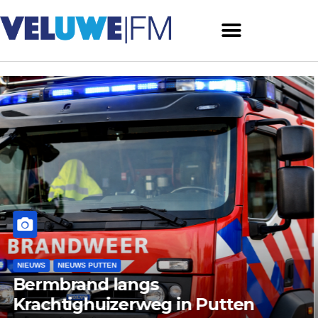
NIEUWS
NIEUWS ERMELO
Ermelo: bijeenkomst voor
ouderen met