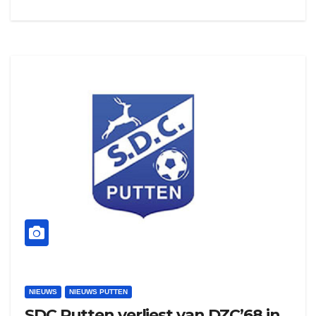
NIEUWS
NIEUWS PUTTEN
SDC Putten verliest van DZC’68 in