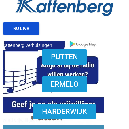
NU LIVE
kattenberg verhuizingen
PUTTEN
download onzze App
ERMELO
HARDERWIJK
word vrijwilliger (1)