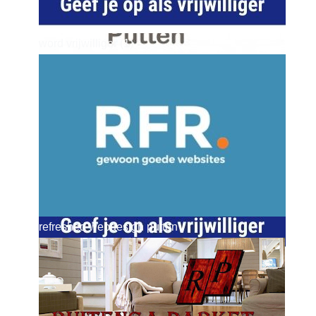
word vrijwilliger (1)
dierenkliniekputten
refreshed webdesign putten
word vrijwilliger (1)