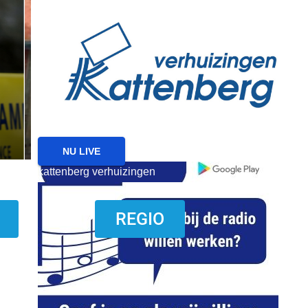
reanimatie ermelo
NIEUWS
NIEUWS ERMELO
Brand gemeld bij zorgin
Ermelo
7 AUGUSTUS 2026
NU LIVE
kattenberg verhuizingen
download onzze App
REGIO