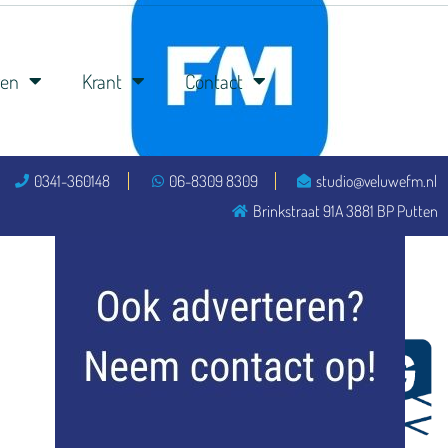
ren
Krant
Contact
0341-360148
06-8309 8309
studio@veluwefm.nl
flitsmeister
Brinkstraat 91A 3881 BP Putten
kleijer