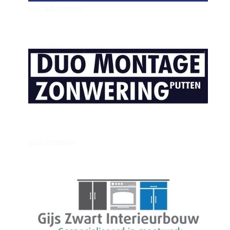
ook adverteren
henkvandeberg
duo montage