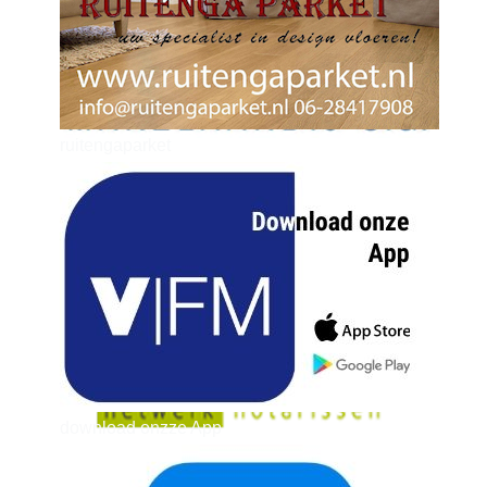
ruitengaparket
zielman
download onzze App
delangekortland