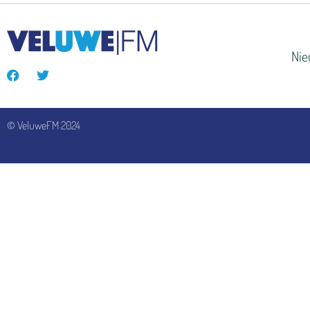
Ni
© VeluweFM 2024