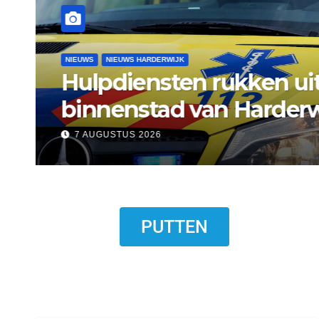
NIEUWS
NIEUWS ERMELO
Gemeente Ermelo wijst 
standplaats op Markt s
7 AUGUSTUS 2026
PUTTEN