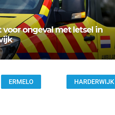
bezwaar vishandel af:
topt eind 2026
ERMELO
HARDERWIJK