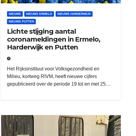
NIEUWS
NIEUWS ERMELO
NIEUWS HARDERWIJK
NIEUWS PUTTEN
Lichte stijging aantal
coronameldingen in Ermelo,
Harderwijk en Putten
31 AUGUSTUS 2020
Het Rijksinstituut voor Volksgezondheid en
Milieu, kortweg RIVM, heeft nieuwe cijfers
gepubliceerd over de periode 19 tot en met 25…