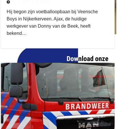
31 AUGUSTUS 2020
Hij begon zijn voetballoopbaan bij Veensche
Boys in Nijkerkerveen. Ajax, de huidige
werkgever van Donny van de Beek, heeft
bekend…
ruitengaparket
zielman
download onzze App
delangekortland