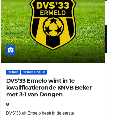
ook adverteren
henkvandeberg
NIEUWS
NIEUWS ERMELO
duo montage
DVS’33 Ermelo wint in 1e
kwalificatieronde KNVB Beker
met 3-1 van Dongen
31 AUGUSTUS 2020
DVS’33 uit Ermelo heeft in de eerste