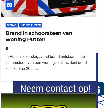
NIEUWS
NIEUWS PUTTEN
Brand in schoorsteen van
woning Putten
31 AUGUSTUS 2020
flitsmeister
In Putten is zondagavond brand ontstaan in de
kleijer
schoorsteen van een woning. Het incident deed
zich kort na 20 uur…