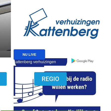
reanimatie ermelo
NIEUWS
NIEUWS ERMELO
Ermelo: bijeenkomst v
geheugenproblemen in
5 AUGUSTUS 2026
NU LIVE
kattenberg verhuizingen
download onzze App
REGIO