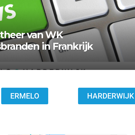
tighuizerweg in Putten
ERMELO
HARDERWIJK