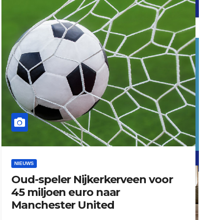
word vrijwilliger (1)
dierenkliniekputten
refreshed webdesign putten
NIEUWS
Oud-speler Nijkerkerveen voor
word vrijwilliger (1)
45 miljoen euro naar
Manchester United