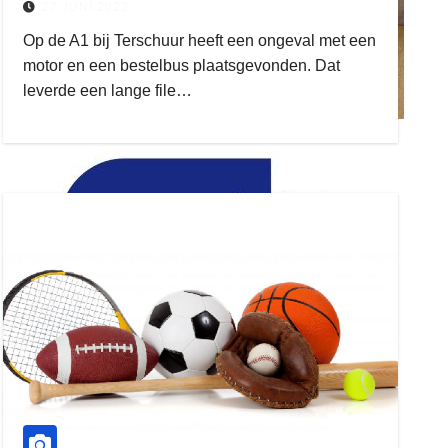
27 JUNI 2023
Op de A1 bij Terschuur heeft een ongeval met een
motor en een bestelbus plaatsgevonden. Dat
leverde een lange file…
ruitengaparket
zielman
download onzze App
delangekortland