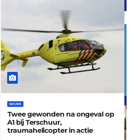
word vrijwilliger (1)
dierenkliniekputten
refreshed webdesign putten
NIEUWS
Twee gewonden na ongeval op
word vrijwilliger (1)
A1 bij Terschuur,
traumahelicopter in actie