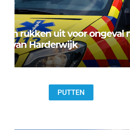
NIEUWS
NIEUWS ERMELO
Gemeente Ermelo wijst 
standplaats op Markt s
7 AUGUSTUS 2026
PUTTEN