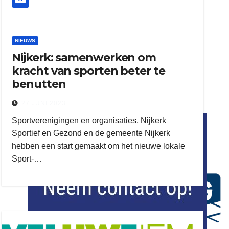
NIEUWS
Nijkerk: samenwerken om
kracht van sporten beter te
benutten
27 JUNI 2023
flitsmeister
Sportverenigingen en organisaties, Nijkerk
kleijer
Sportief en Gezond en de gemeente Nijkerk
hebben een start gemaakt om het nieuwe lokale
Sport-…