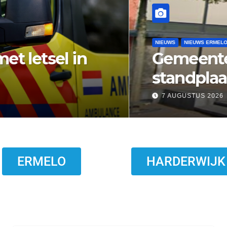
bezwaar vishandel af:
topt eind 2026
ERMELO
HARDERWIJK