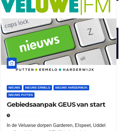
ook adverteren
henkvandeberg
duo montage
NIEUWS
NIEUWS ERMELO
NIEUWS HARDERWIJK
NIEUWS PUTTEN
Gebiedsaanpak GEUS van start
27 JUNI 2023
In de Veluwse dorpen Garderen, Elspeet, Uddel