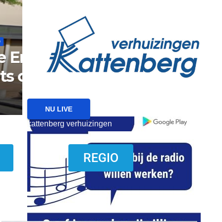
reanimatie ermelo
NIEUWS
NIEUWS ERMELO
Brand gemeld bij zorgin
Ermelo
7 AUGUSTUS 2026
NU LIVE
kattenberg verhuizingen
download onzze App
REGIO