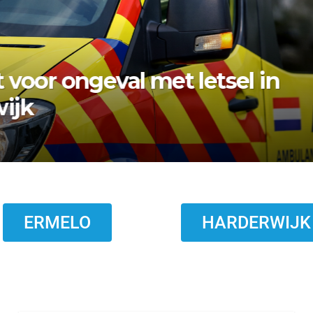
bezwaar vishandel af:
topt eind 2026
ERMELO
HARDERWIJK