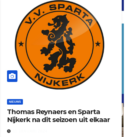
word vrijwilliger (1)
dierenkliniekputten
refreshed webdesign putten
NIEUWS
Thomas Reynaers en Sparta
word vrijwilliger (1)
Nijkerk na dit seizoen uit elkaar
11 JANUARI 2024