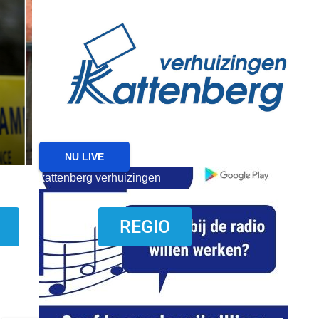
reanimatie ermelo
NIEUWS
NIEUWS ERMELO
Brand gemeld bij zorgin
Ermelo
7 AUGUSTUS 2026
NU LIVE
kattenberg verhuizingen
download onzze App
REGIO