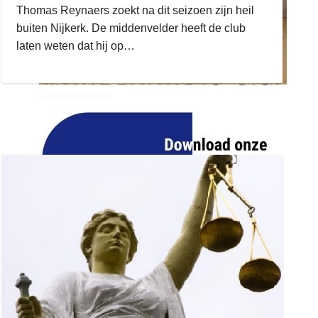
Thomas Reynaers zoekt na dit seizoen zijn heil
buiten Nijkerk. De middenvelder heeft de club
laten weten dat hij op…
ruitengaparket
zielman
download onzze App
delangekortland