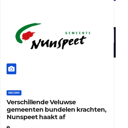
ook adverteren
henkvandeberg
duo montage
NIEUWS
Verschillende Veluwse
gemeenten bundelen krachten,
Nunspeet haakt af
11 JANUARI 2024