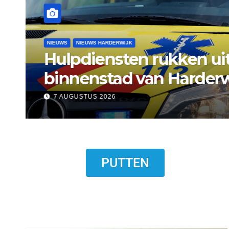
NIEUWS
NIEUWS ERMELO
Gemeente Ermelo wijst 
standplaats op Markt s
7 AUGUSTUS 2026
PUTTEN