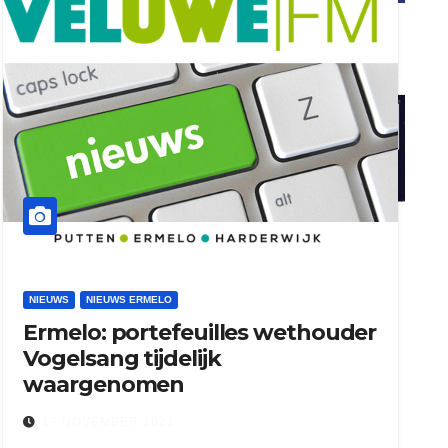
ook adverteren
henkvandeberg
duo montage
NIEUWS
NIEUWS ERMELO
Ermelo: portefeuilles wethouder
Vogelsang tijdelijk
waargenomen
17 NOVEMBER 2021