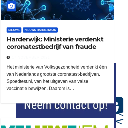
NIEUWS
NIEUWS HARDERWIJK
Harderwijk: Ministerie verdenkt
coronatestbedrijf van fraude
17 NOVEMBER 2021
flitsmeister
Het ministerie van Volksgezondheid verdenkt één
kleijer
van Nederlands grootste coronatest-bedrijven,
Spoedtest.nl, van het uitgeven van valse
vaccinatie bewijzen. Daarom is…