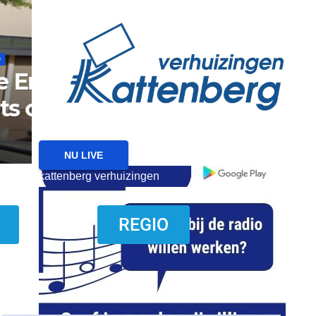
reanimatie ermelo
NIEUWS
NIEUWS ERMELO
Brand gemeld bij zorgin
Ermelo
7 AUGUSTUS 2026
NU LIVE
kattenberg verhuizingen
download onzze App
REGIO