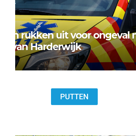
NIEUWS
NIEUWS ERMELO
Gemeente Ermelo wijst 
standplaats op Markt s
7 AUGUSTUS 2026
PUTTEN