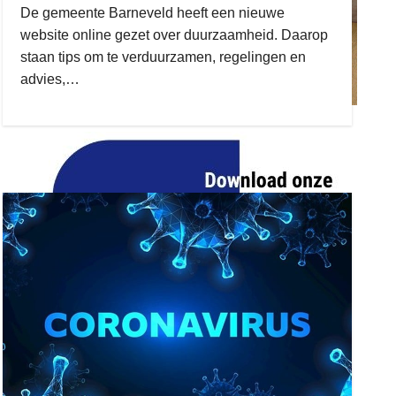
De gemeente Barneveld heeft een nieuwe
website online gezet over duurzaamheid. Daarop
staan tips om te verduurzamen, regelingen en
advies,…
ruitengaparket
zielman
download onzze App
delangekortland