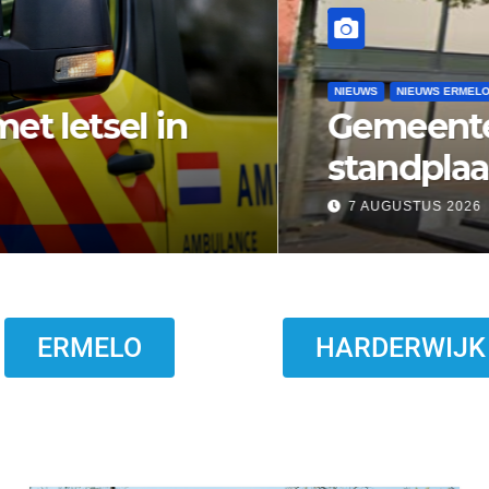
bezwaar vishandel af:
topt eind 2026
ERMELO
HARDERWIJK