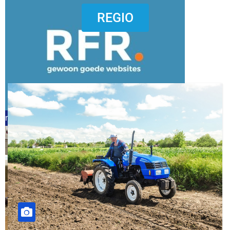
dierenkliniekputten
REGIO
refreshed webdesign putten
word vrijwilliger (1)