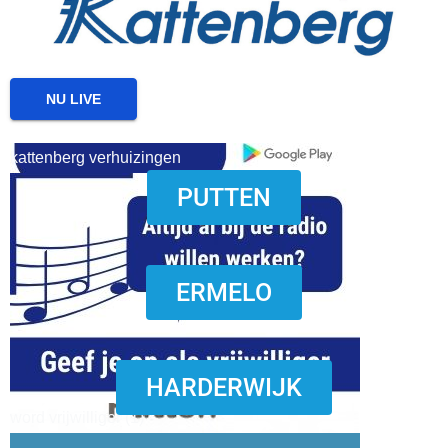
NU LIVE
kattenberg verhuizingen
PUTTEN
download onzze App
ERMELO
HARDERWIJK
word vrijwilliger (1)