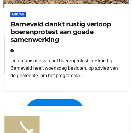
ruitengaparket
NIEUWS
Barneveld dankt rustig verloop
zielman
boerenprotest aan goede
samenwerking
23 JUNI 2022
De organisatie van het boerenprotest in Stroe bij
Barneveld heeft woensdag besloten, op advies van
de gemeente, om het programma…
download onzze App
delangekortland