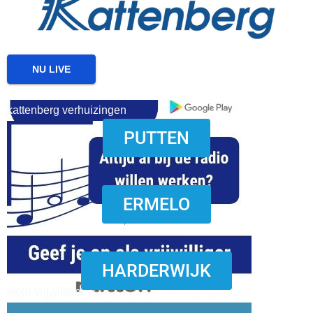
NU LIVE
kattenberg verhuizingen
PUTTEN
download onzze App
ERMELO
HARDERWIJK
word vrijwilliger (1)