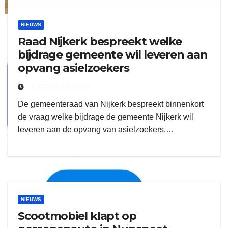
ruitengaparket
NIEUWS
Raad Nijkerk bespreekt welke
zielman
bijdrage gemeente wil leveren aan
opvang asielzoekers
14 FEBRUARI 2024
De gemeenteraad van Nijkerk bespreekt binnenkort
de vraag welke bijdrage de gemeente Nijkerk wil
leveren aan de opvang van asielzoekers.…
download onzze App
delangekortland
NIEUWS
Scootmobiel klapt op