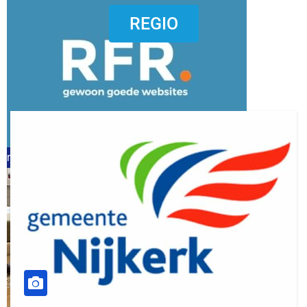
dierenkliniekputten
REGIO
refreshed webdesign putten
word vrijwilliger (1)