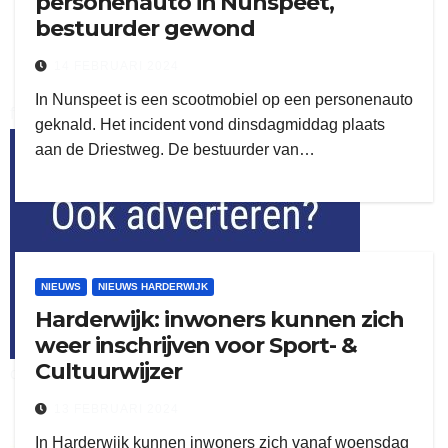
personenauto in Nunspeet,
bestuurder gewond
14 FEBRUARI 2024
In Nunspeet is een scootmobiel op een personenauto
flitsmeister
geknald. Het incident vond dinsdagmiddag plaats
aan de Driestweg. De bestuurder van…
kleijer
NIEUWS
NIEUWS HARDERWIJK
Harderwijk: inwoners kunnen zich
weer inschrijven voor Sport- &
Cultuurwijzer
ook adverteren
13 FEBRUARI 2024
In Harderwijk kunnen inwoners zich vanaf woensdag