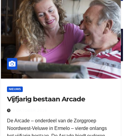
ook adverteren
henkvandeberg
duo montage
NIEUWS
Vijfjarig bestaan Arcade
9 OKTOBER 2019
De Arcade – onderdeel van de Zorggroep
Noordwest-Veluwe in Ermelo – vierde onlangs
het vijfjarig bestaan. De Arcade biedt ouderen…