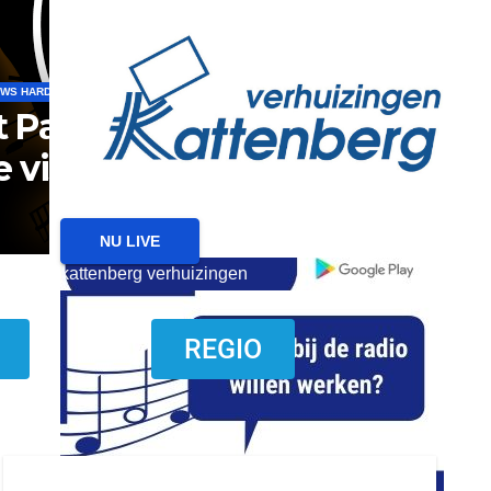
reanimatie ermelo
NIEUWS
NIEUWS HARDERWIJK
Harderwijk wil lokale f
met nieuw evenemente
6 AUGUSTUS 2026
NU LIVE
kattenberg verhuizingen
download onzze App
REGIO