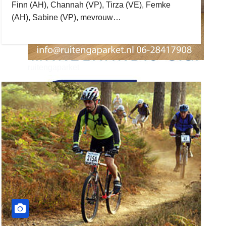
Finn (AH), Channah (VP), Tirza (VE), Femke
(AH), Sabine (VP), mevrouw…
ruitengaparket
zielman
download onzze App
delangekortland