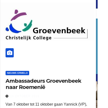
word vrijwilliger (1)
dierenkliniekputten
NIEUWS ERMELO
refreshed webdesign putten
Ambassadeurs Groevenbeek
naar Roemenië
word vrijwilliger (1)
10 OKTOBER 2019
Van 7 oktober tot 11 oktober gaan Yannick (VP),