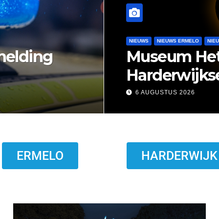
rmelo zoekt nazaten van
ERMELO
HARDERWIJK