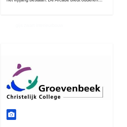
gijs zwart interieurbouw