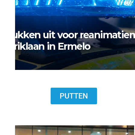
NIEUWS
NIEUWS ERMELO
NIEUWS HARDERWIJK
Museum Het Pakhuis E
Harderwijkse visser
6 AUGUSTUS 2026
PUTTEN