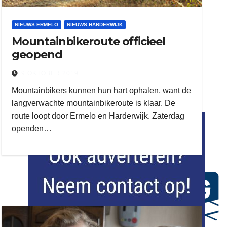
NIEUWS ERMELO
NIEUWS HARDERWIJK
Mountainbikeroute officieel
geopend
9 OKTOBER 2019
Mountainbikers kunnen hun hart ophalen, want de
langverwachte mountainbikeroute is klaar. De
flitsmeister
route loopt door Ermelo en Harderwijk. Zaterdag
openden…
kleijer